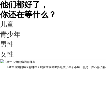
他们都好了，
你还在等什么？
儿童
青少年
男性
我要咨询
我要预约
女性
擅长：
王艳琼 门诊主任 专家介绍：毕业于川北医学院...
[详情]
儿童牛皮癣的病因有哪些？现在的家庭里要是孩子生个小病，那是一件不得了的事情
预约量
6821
疗效满意
98%