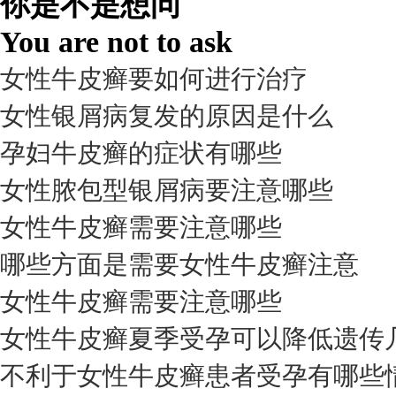
你是不是想问
98%
You are not to ask
女性牛皮癣要如何进行治疗
女性银屑病复发的原因是什么
孕妇牛皮癣的症状有哪些
女性脓包型银屑病要注意哪些
女性牛皮癣需要注意哪些
我要咨询
我要预约
擅长：
杨成平 互联网门诊主任【医生简介】 毕业于长江...
[详情]
哪些方面是需要女性牛皮癣注意
预约量
女性牛皮癣需要注意哪些
6821
女性牛皮癣夏季受孕可以降低遗传
疗效满意
不利于女性牛皮癣患者受孕有哪些
98%