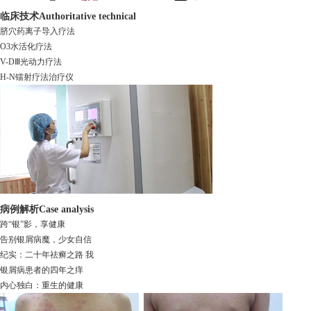
临床技术
Authoritative technical
脐穴药离子导入疗法
O3水活化疗法
V-DⅢ光动力疗法
H-N镭射疗法治疗仪
病例解析
Case analysis
跨“银”影，享健康
告别银屑病魔，少女自信
纪实：二十年祛癣之路 我
银屑病患者的四年之痒
内心独白：重生的健康