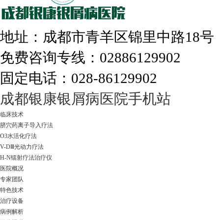
地址：成都市青羊区锦里中路18
免费咨询专线：02886129902
固定电话：028-86129902
走进成都：满足您的治愈需求
成都银康银屑病医院手机站
临床技术
脐穴药离子导入疗法
O3水活化疗法
V-DⅢ光动力疗法
H-N镭射疗法治疗仪
医院概况
专家团队
特色技术
治疗设备
病例解析