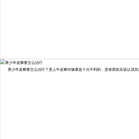
我要咨询
我要预约
擅长：
住院部主任 【个人简介】 肖建华，成都银康银屑病...
[详情]
青少年皮癣要怎么治疗？患上牛皮癣对健康是十分不利的，患者朋友应该认清其危害
预约量
6821
疗效满意
98%