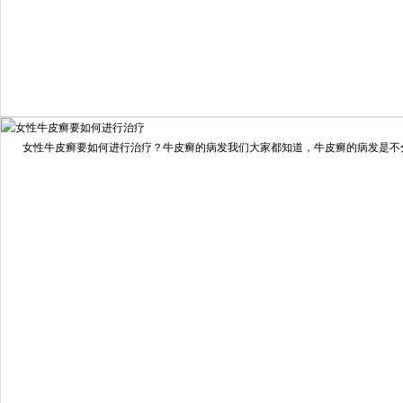
我要咨询
我要预约
女性牛皮癣要如何进行治疗？牛皮癣的病发我们大家都知道，牛皮癣的病发是不分男
擅长：
龙继冲 主治医师 专家介绍：毕业于南华大学临...
[详情]
预约量
6821
疗效满意
98%