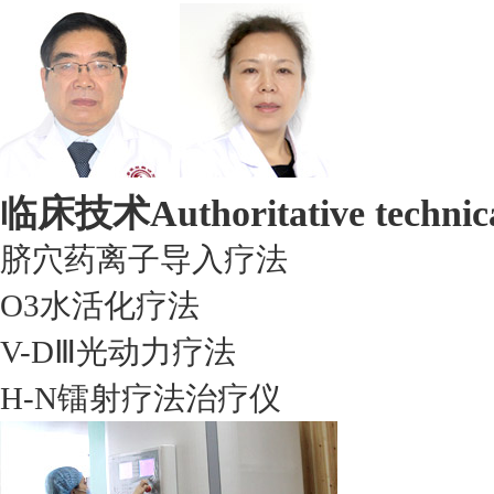
临床技术
Authoritative technic
脐穴药离子导入疗法
O3水活化疗法
V-DⅢ光动力疗法
H-N镭射疗法治疗仪