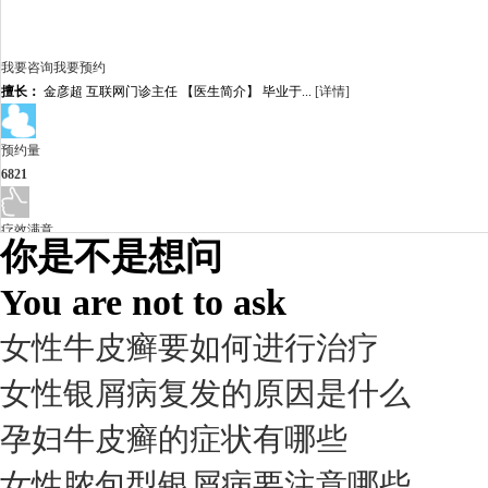
我要咨询
我要预约
擅长：
金彦超 互联网门诊主任 【医生简介】 毕业于...
[详情]
预约量
6821
疗效满意
你是不是想问
98%
You are not to ask
女性牛皮癣要如何进行治疗
女性银屑病复发的原因是什么
孕妇牛皮癣的症状有哪些
女性脓包型银屑病要注意哪些