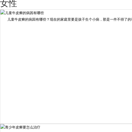
我要咨询
我要预约
女性
擅长：
王艳琼 门诊主任 专家介绍：毕业于川北医学院...
[详情]
儿童牛皮癣的病因有哪些？现在的家庭里要是孩子生个小病，那是一件不得了的事情
预约量
6821
疗效满意
98%
我要咨询
我要预约
擅长：
住院部主任 【个人简介】 肖建华，成都银康银屑病...
[详情]