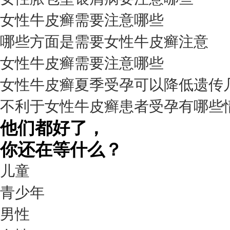
女性牛皮癣需要注意哪些
我要咨询
我要预约
擅长：
杨成平 互联网门诊主任【医生简介】 毕业于长江...
[详情]
哪些方面是需要女性牛皮癣注意
预约量
女性牛皮癣需要注意哪些
6821
女性牛皮癣夏季受孕可以降低遗传
疗效满意
不利于女性牛皮癣患者受孕有哪些
98%
他们都好了，
你还在等什么？
儿童
青少年
男性