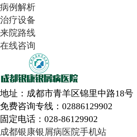
病例解析
治疗设备
我们只治银屑病，我们在成都坐诊
来院路线
在线咨询
308nm激光：银屑病治疗更高效
地址：成都市青羊区锦里中路18
免费咨询专线：02886129902
固定电话：028-86129902
走进成都：满足您的治愈需求
成都银康银屑病医院手机站