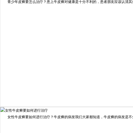
青少年皮癣要怎么治疗？患上牛皮癣对健康是十分不利的，患者朋友应该认清其危害
预约量
6821
疗效满意
98%
我要咨询
我要预约
女性牛皮癣要如何进行治疗？牛皮癣的病发我们大家都知道，牛皮癣的病发是不分男
擅长：
龙继冲 主治医师 专家介绍：毕业于南华大学临...
[详情]