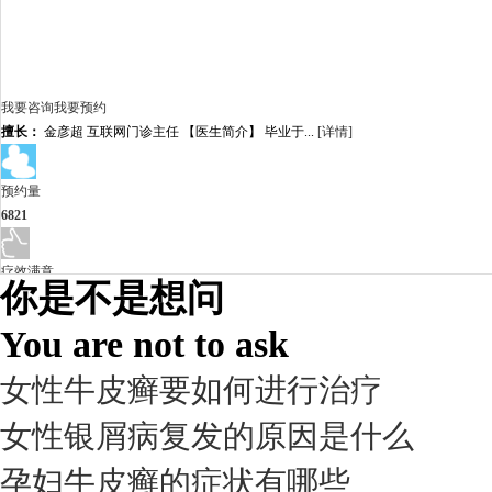
我要咨询
我要预约
擅长：
金彦超 互联网门诊主任 【医生简介】 毕业于...
[详情]
预约量
6821
疗效满意
你是不是想问
98%
You are not to ask
女性牛皮癣要如何进行治疗
女性银屑病复发的原因是什么
孕妇牛皮癣的症状有哪些