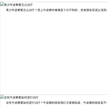
我要咨询
我要预约
擅长：
住院部主任 【个人简介】 肖建华，成都银康银屑病...
[详情]
青少年皮癣要怎么治疗？患上牛皮癣对健康是十分不利的，患者朋友应该认清其危害
预约量
6821
疗效满意
98%
我要咨询
我要预约
女性牛皮癣要如何进行治疗？牛皮癣的病发我们大家都知道，牛皮癣的病发是不分男
擅长：
龙继冲 主治医师 专家介绍：毕业于南华大学临...
[详情]