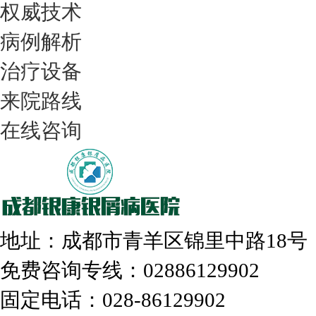
权威技术
病例解析
治疗设备
我们只治银屑病，我们在成都坐诊
来院路线
在线咨询
308nm激光：银屑病治疗更高效
地址：成都市青羊区锦里中路18
免费咨询专线：02886129902
固定电话：028-86129902
走进成都：满足您的治愈需求