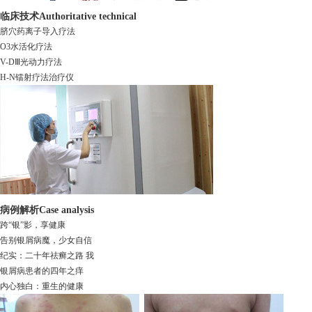
临床技术
Authoritative technical
脐穴药离子导入疗法
O3水活化疗法
V-DⅢ光动力疗法
H-N镭射疗法治疗仪
病例解析
Case analysis
跨“银”影，享健康
告别银屑病魔，少女自信
纪实：二十年祛癣之路 我
银屑病患者的四年之痒
内心独白：重生的健康