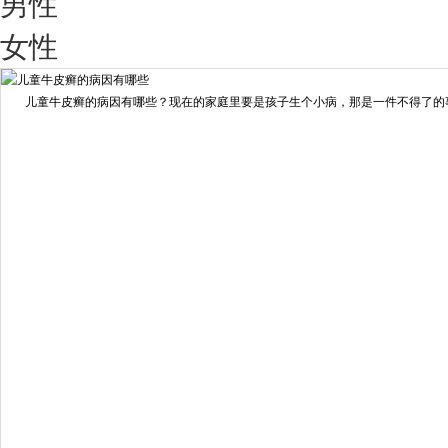
男性
我要咨询
我要预约
女性
擅长：
王艳琼 门诊主任 专家介绍：毕业于川北医学院...
[详情]
儿童牛皮癣的病因有哪些？现在的家庭里要是孩子生个小病，那是一件不得了的事情
预约量
6821
疗效满意
98%