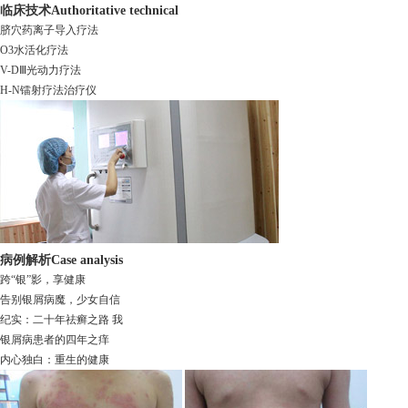
临床技术
Authoritative technical
脐穴药离子导入疗法
O3水活化疗法
V-DⅢ光动力疗法
H-N镭射疗法治疗仪
病例解析
Case analysis
跨“银”影，享健康
告别银屑病魔，少女自信
纪实：二十年祛癣之路 我
银屑病患者的四年之痒
内心独白：重生的健康