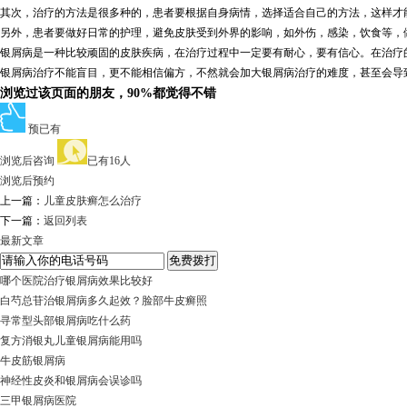
其次，治疗的方法是很多种的，患者要根据自身病情，选择适合自己的方法，这样才
另外，患者要做好日常的护理，避免皮肤受到外界的影响，如外伤，感染，饮食等，
银屑病是一种比较顽固的皮肤疾病，在治疗过程中一定要有耐心，要有信心。在治疗
银屑病治疗不能盲目，更不能相信偏方，不然就会加大银屑病治疗的难度，甚至会导
浏览过该页面的朋友，90%都觉得不错
预已有
浏览后咨询
已有16人
浏览后预约
上一篇：
儿童皮肤癣怎么治疗
下一篇：
返回列表
最新文章
哪个医院治疗银屑病效果比较好
白芍总苷治银屑病多久起效？脸部牛皮癣照
寻常型头部银屑病吃什么药
复方消银丸儿童银屑病能用吗
牛皮筋银屑病
神经性皮炎和银屑病会误诊吗
三甲银屑病医院