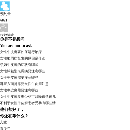
预约量
6821
疗效满意
你是不是想问
98%
You are not to ask
女性牛皮癣要如何进行治疗
女性银屑病复发的原因是什么
孕妇牛皮癣的症状有哪些
女性脓包型银屑病要注意哪些
女性牛皮癣需要注意哪些
哪些方面是需要女性牛皮癣注意
女性牛皮癣需要注意哪些
女性牛皮癣夏季受孕可以降低遗传几
不利于女性牛皮癣患者受孕有哪些情
他们都好了，
我要咨询
我要预约
你还在等什么？
擅长：
杨成平 互联网门诊主任【医生简介】 毕业于长江...
[详情]
儿童
青少年