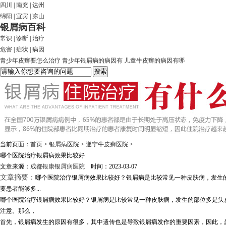
四川
|
南充
|
达州
绵阳
|
宜宾
|
凉山
银屑病百科
常识
|
诊断
|
治疗
危害
|
症状
|
病因
青少年皮癣要怎么治疗
青少年银屑病的病因有
儿童牛皮癣的病因有哪
当前页面：
首页
>
银屑病医院
>
遂宁牛皮癣医院
>
哪个医院治疗银屑病效果比较好
文章来源：
成都银康银屑病医院
时间：2023-03-07
文章摘要：
哪个医院治疗银屑病效果比较好？银屑病是比较常见一种皮肤病，发生
要患者能够多...
哪个医院治疗银屑病效果比较好？银屑病是比较常见一种皮肤病，发生的部位多是头
注意。那么，
首先，银屑病发生的原因有很多，其中遗传也是导致银屑病发作的重要因素，因此，