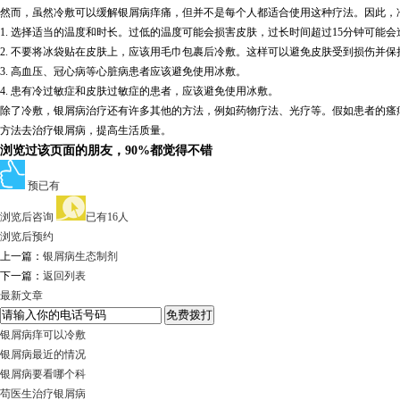
然而，虽然冷敷可以缓解银屑病痒痛，但并不是每个人都适合使用这种疗法。因此，
1. 选择适当的温度和时长。过低的温度可能会损害皮肤，过长时间超过15分钟可能
2. 不要将冰袋贴在皮肤上，应该用毛巾包裹后冷敷。这样可以避免皮肤受到损伤并保
3. 高血压、冠心病等心脏病患者应该避免使用冰敷。
4. 患有冷过敏症和皮肤过敏症的患者，应该避免使用冰敷。
除了冷敷，银屑病治疗还有许多其他的方法，例如药物疗法、光疗等。假如患者的瘙
方法去治疗银屑病，提高生活质量。
浏览过该页面的朋友，90%都觉得不错
预已有
浏览后咨询
已有16人
浏览后预约
上一篇：
银屑病生态制剂
下一篇：
返回列表
最新文章
银屑病痒可以冷敷
银屑病最近的情况
银屑病要看哪个科
苟医生治疗银屑病