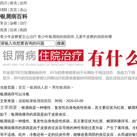
四川
|
南充
|
达州
绵阳
|
宜宾
|
凉山
银屑病百科
常识
|
诊断
|
治疗
危害
|
症状
|
病因
青少年皮癣要怎么治疗
青少年银屑病的病因有
儿童牛皮癣的病因有哪
当前页面：
首页
>
银屑病人群
>
男性银屑病
>
银屑病痒可以冷敷
文章来源：
成都银康银屑病医院
时间：2026-03-09
文章摘要：
银屑病是一种慢性、复发性自身免疫性疾病，其主要症状为红斑、鳞屑
如下：银屑病瘙痒的原因是由于皮肤炎症...
银屑病是一种慢性、复发性自身免疫性疾病，其主要症状为红斑、鳞屑和瘙痒等。由
银屑病瘙痒的原因是由于皮肤炎症反应导致的神经系统过度兴奋，产生了瘙痒感。冷
等不适感。此外，冷敷还有一定的抗炎作用，能够改善局部的炎症反应，从而减轻银