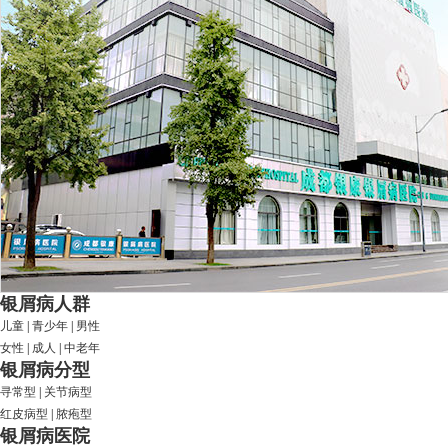
银屑病人群
儿童
|
青少年
|
男性
女性
|
成人
|
中老年
银屑病分型
寻常型
|
关节病型
红皮病型
|
脓疱型
银屑病医院