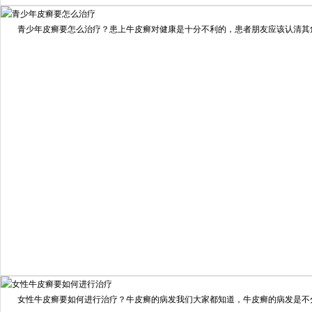
我要咨询
我要预约
擅长：
住院部主任 【个人简介】 肖建华，成都银康银屑病...
[详情]
青少年皮癣要怎么治疗？患上牛皮癣对健康是十分不利的，患者朋友应该认清其危害
预约量
6821
疗效满意
98%
我要咨询
我要预约
女性牛皮癣要如何进行治疗？牛皮癣的病发我们大家都知道，牛皮癣的病发是不分男
擅长：
龙继冲 主治医师 专家介绍：毕业于南华大学临...
[详情]