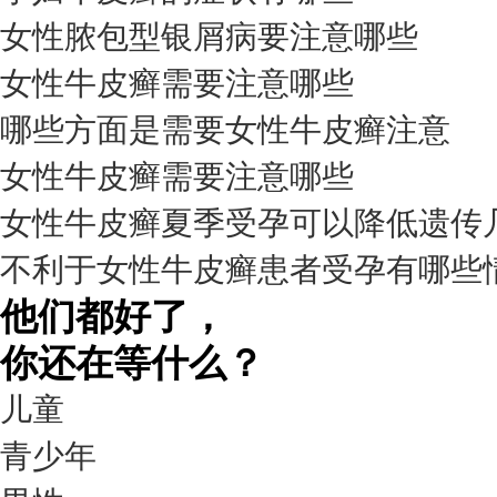
女性脓包型银屑病要注意哪些
女性牛皮癣需要注意哪些
我要咨询
我要预约
擅长：
杨成平 互联网门诊主任【医生简介】 毕业于长江...
[详情]
哪些方面是需要女性牛皮癣注意
预约量
女性牛皮癣需要注意哪些
6821
女性牛皮癣夏季受孕可以降低遗传
疗效满意
不利于女性牛皮癣患者受孕有哪些
98%
他们都好了，
你还在等什么？
儿童
青少年