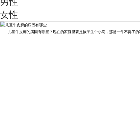
男性
我要咨询
我要预约
女性
擅长：
王艳琼 门诊主任 专家介绍：毕业于川北医学院...
[详情]
儿童牛皮癣的病因有哪些？现在的家庭里要是孩子生个小病，那是一件不得了的事情
预约量
6821
疗效满意
98%