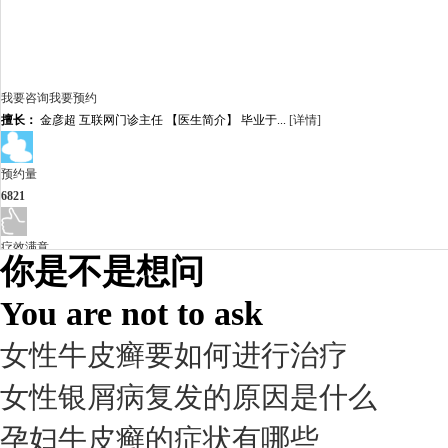
我要咨询
我要预约
擅长：
金彦超 互联网门诊主任 【医生简介】 毕业于...
[详情]
预约量
6821
疗效满意
你是不是想问
98%
You are not to ask
女性牛皮癣要如何进行治疗
女性银屑病复发的原因是什么
孕妇牛皮癣的症状有哪些