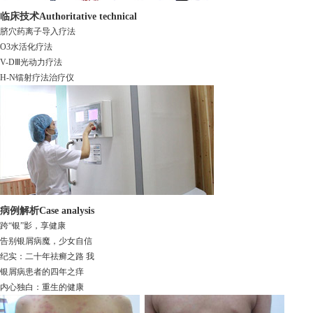
临床技术
Authoritative technical
脐穴药离子导入疗法
O3水活化疗法
V-DⅢ光动力疗法
H-N镭射疗法治疗仪
病例解析
Case analysis
跨“银”影，享健康
告别银屑病魔，少女自信
纪实：二十年祛癣之路 我
银屑病患者的四年之痒
内心独白：重生的健康