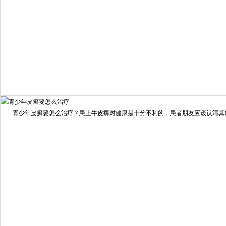
我要咨询
我要预约
擅长：
住院部主任 【个人简介】 肖建华，成都银康银屑病...
[详情]
青少年皮癣要怎么治疗？患上牛皮癣对健康是十分不利的，患者朋友应该认清其危害
预约量
6821
疗效满意
98%