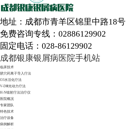
地址：成都市青羊区锦里中路18
免费咨询专线：02886129902
固定电话：028-86129902
走进成都：满足您的治愈需求
成都银康银屑病医院手机站
临床技术
脐穴药离子导入疗法
O3水活化疗法
V-DⅢ光动力疗法
H-N镭射疗法治疗仪
医院概况
专家团队
特色技术
治疗设备
病例解析