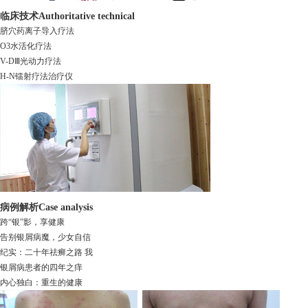
临床技术
Authoritative technical
脐穴药离子导入疗法
O3水活化疗法
V-DⅢ光动力疗法
H-N镭射疗法治疗仪
病例解析
Case analysis
跨“银”影，享健康
告别银屑病魔，少女自信
纪实：二十年祛癣之路 我
银屑病患者的四年之痒
内心独白：重生的健康