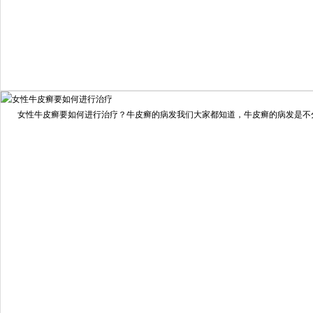
我要咨询
我要预约
女性牛皮癣要如何进行治疗？牛皮癣的病发我们大家都知道，牛皮癣的病发是不分男
擅长：
龙继冲 主治医师 专家介绍：毕业于南华大学临...
[详情]
预约量
6821
疗效满意
98%