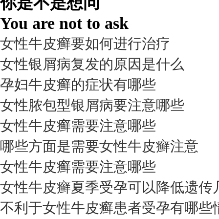
你是不是想问
98%
You are not to ask
女性牛皮癣要如何进行治疗
女性银屑病复发的原因是什么
孕妇牛皮癣的症状有哪些
女性脓包型银屑病要注意哪些
女性牛皮癣需要注意哪些
我要咨询
我要预约
擅长：
杨成平 互联网门诊主任【医生简介】 毕业于长江...
[详情]
哪些方面是需要女性牛皮癣注意
预约量
女性牛皮癣需要注意哪些
6821
女性牛皮癣夏季受孕可以降低遗传
疗效满意
不利于女性牛皮癣患者受孕有哪些
98%