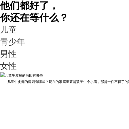
他们都好了，
你还在等什么？
儿童
青少年
男性
我要咨询
我要预约
女性
擅长：
王艳琼 门诊主任 专家介绍：毕业于川北医学院...
[详情]
儿童牛皮癣的病因有哪些？现在的家庭里要是孩子生个小病，那是一件不得了的事情
预约量
6821
疗效满意
98%